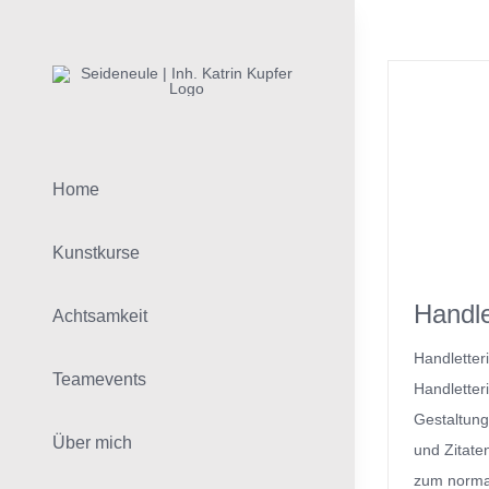
Zum
Inhalt
springen
Home
Kunstkurse
Handle
Achtsamkeit
Handletter
Teamevents
Handletteri
Gestaltung
Über mich
und Zitate
zum norma