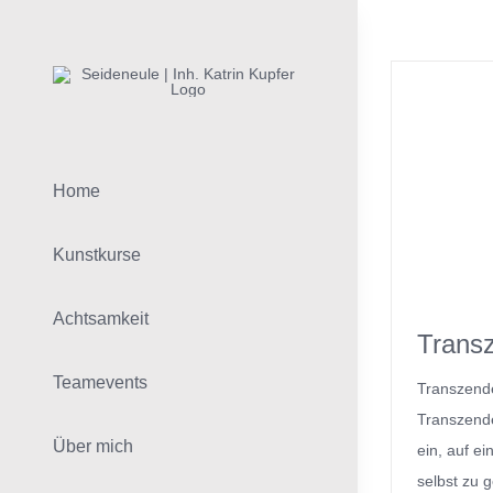
Zum
Inhalt
springen
Home
Kunstkurse
Achtsamkeit
Trans
Teamevents
Transzend
Transzende
Über mich
ein, auf e
selbst zu 