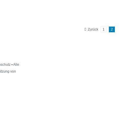
Zurück
1
2
schutz
• Alle
tützung von